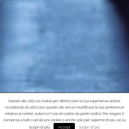
Questo sito utilizza cookie per ottimizzare la tua esperienza online.
Accettando di utilizzare questo sito senza modificare le tue preferenze
relative ai cookie, autorizzi l'uso di cookie da parte nostra. Per negare il
consenso a tutti o ad alcuni cookie o anche solo per saperne di più vai su
scopri di più.
Scopri di più
Accept